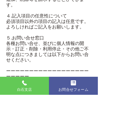
す。
４.記入項目の任意性について
必須項目以外の項目の記入は任意です。
よろしければご記入をお願いします。
５.お問い合せ窓口
各種お問い合せ、並びに個人情報の開
示・訂正・削除・利用停止・その他ご不
明な点につきましては以下からお問い合
せください。
ーーーーーーーーーーーーーーーーーー
ーーーーー
会社名 ウッズガーディアンズ株式会社
住所 福島県南相馬市原町区信田沢字尼
白石支店
お問合せフォーム
ケ折88-11
TEL
0244-32-0333
メールアドレス
qquk7cm9k@leaf.ocn.ne.jp
ーーーーーーーーーーーーーーーーーー
ーーーーー